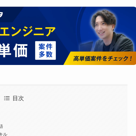
目次
語
キル