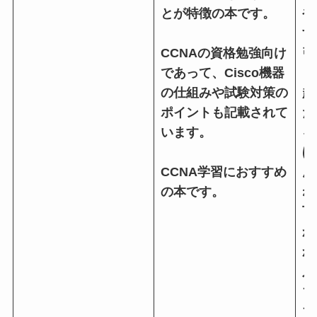
とが特徴の本です。
や
す
CCNAの資格勉強向け
引
であって、Cisco機器
の仕組みや試験対策の
超
ポイントも記載されて
だ
います。
る
ほ
CCNA学習におすすめ
ん
の本です。
ね
丁
か
か
人
ち
ち