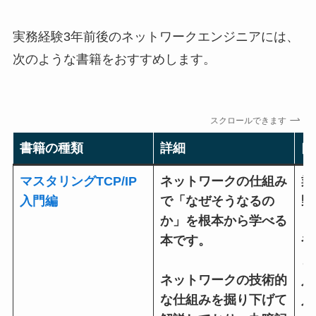
実務経験3年前後のネットワークエンジニアには、
次のような書籍をおすすめします。
スクロールできます
書籍の種類
詳細
口
マスタリングTCP/IP
ネットワークの仕組み
業
入門編
で「なぜそうなるの
野
か」を根本から学べる
り
本です。
や
き
ネットワークの技術的
入
な仕組みを掘り下げて
入