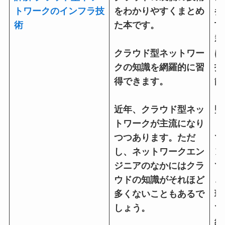
トワークのインフラ技
をわかりやすくまとめ
参
術
た本です。
T
群
クラウド型ネットワー
は
クの知識を網羅的に習
技
得できます。
能
リ
近年、クラウド型ネッ
監
トワークが主流になり
ま
つつあります。ただ
で
し、ネットワークエン
ン
ジニアのなかにはクラ
て
ウドの知識がそれほど
こ
多くないこともあるで
理
しょう。
で
納