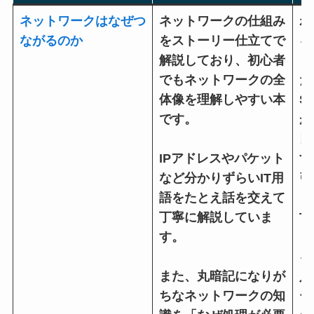
ネットワークはなぜつ
ネットワークの仕組み
わ
ながるのか
をストーリー仕立てで
る
解説しており、初心者
し
でもネットワークの全
た
体像を理解しやすい本
S
です。
が
良
IPアドレスやパケット
す
など分かりずらいIT用
引
語をたとえ話を交えて
丁寧に解説していま
T
す。
ァ
を
また、丸暗記になりが
入
ちなネットワークの知
ー