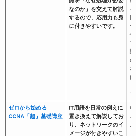
識を「なぜ処理が必要
の
なのか」を交えて解説
る
するので、応用力も身
門
に付きやすいです。
仕
仕
て
説
の
れ
は
り
す
ゼロから始める
IT用語を日常の例えに
C
CCNA「超」基礎講座
置き換えて解説してお
ネ
り、ネットワークのイ
ス
メージが付きやすいこ
リ