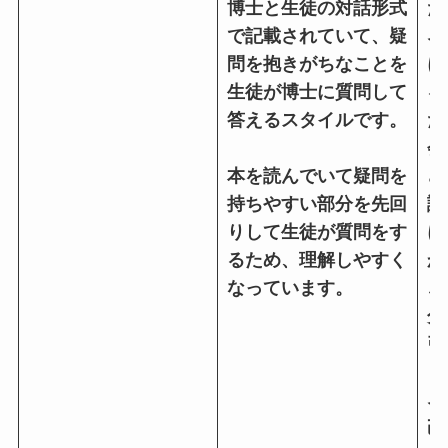
博士と生徒の対話形式
た
で記載されていて、疑
ネ
問を抱きがちなことを
に
生徒が博士に質問して
る
答えるスタイルです。
だ
会
本を読んでいて疑問を
さ
持ちやすい部分を先回
読
りして生徒が質問をす
に
るため、理解しやすく
か
なっています。
こ
分
引
ネ
己