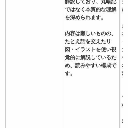
解説しており、丸暗記
全
ではなく本質的な理解
は
を深められます。
く
が
内容は難しいものの、
わ
たとえ話を交えたり
っ
図・イラストを使い視
た
覚的に解説しているた
仕
め、読みやすい構成で
れ
す。
務
と
り
て
術
と
粋