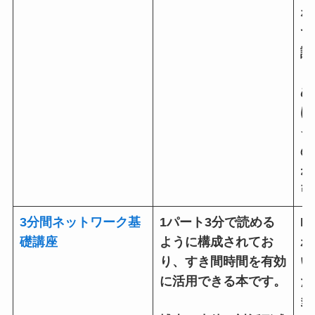
な
で
読
ま
め
は
イ
の
ね
引
3分間ネットワーク基
1パート3分で読める
I
礎講座
ように構成されてお
わ
り、すき間時間を有効
い
に活用できる本です。
た
多