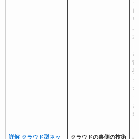
る
的
い
入
が
も
あ
部
要
ク
れ
う
あ
粋
引
詳解 クラウド型ネッ
クラウドの裏側の技術
基