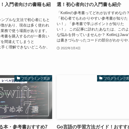
選！入門者向けの書籍も紹
選！初心者向けの入門書も紹介
「Kotlinの参考書ってどれがおすすめなの
「初心者でもわかりやすい参考書が知りた
sicはシンプルな文法で初心者にもと
い！」「参考書で学ぶポイントが知りた
特徴があり、現在は多く使われ
い！」 この記事に訪れたあなたは、この
、業務で使う場面があります。
な悩みを持っていませんか？ KotlinはJava
参考書を購入するのが一番良い
は書きづらかったコードの部分がわかりや..
方を間違えてしまうと
sicを上手く理解できないどころか、
2022年3月4日
プログラミング言語
プログラミング
学べる本・参考書おすすめ7
Go言語の学習方法ガイド！おすす