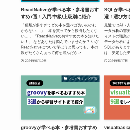
ReactNativeが学べる本・参考書おす
SQLが学べ
すめ7選！入門/中級/上級別に紹介
選！選び方
「種類が多すぎてどの本を選べば良いのかわ
最近ではAI（
からない….」「本を買ってから後悔したくな
ータ分析の需
い….」「ReactNativeのおすすめの本を知りた
ィストの職業が
い！」 などあなたは悩んでいませんか？ いざ
データ分析に
ReactNativeについて学ぼうと思っても、本の
SQLがありま
数がたくさんあって何を選んだらい...
は、安定したデ
2024年6月10日
2024年5月7日
プログラミング言語
groovyが学べる本・参考書おすすめ
visualba