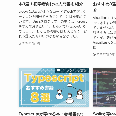
本3選！初学者向けの入門書も紹介
おすすめ9
介
groovyはJavaのようなコードでWebアプリケ
ーションを開発できることで、注目を集めて
Visualba
います。 Javaプログラマーの中には「groovy
っつきやすい
を学んでおきたい！」と考えている人もいる
ていませんが
でしょう。 しかし参考書がほとんどなく、ど
独学するには
れを選んだらいいのかわからなかったり...
ですが、選び
Visualba
2022年7月30日
挫...
2022年7月30日
プログラミング言語
Typescriptが学べる本・参考書おす
Swiftが