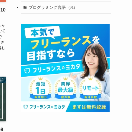
プログラミング言語
(91)
10
わか
いC
で
用さ
得し
言語
9