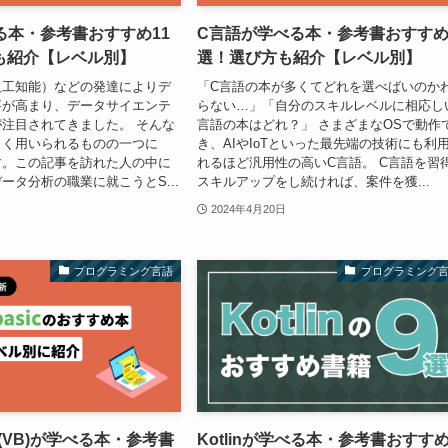
る本・参考書おすすめ11
C言語が学べる本・参考書おすすめ
も紹介【レベル別】
選！選び方も紹介【レベル別】
人工知能）などの発達によりデ
「C言語の本が多くてどれを選べばいのか
要が高まり、データサイエンテ
らない…」「自分のスキルレベルに相応し
注目されてきました。 そんな
言語の本はどれ？」 さまざまなOSで動作
よく用いられるものの一つに
き、AIやIoTといった最先端の技術にも利
す。この記事を訪れた人の中に
れるほど汎用性の高いC言語。 C言語を習
ータ分析の職業に就こうとS...
スキルアップをし続ければ、案件を獲...
2024年4月20日
プログラミング言語
プログラミング
sic(VB)が学べる本・参考書
Kotlinが学べる本・参考書おすすめ