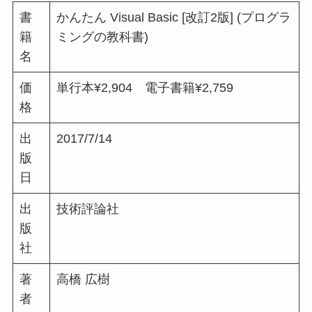
書
かんたん Visual Basic [改訂2版] (プログラ
籍
ミングの教科書)
名
価
単行本¥2,904 電子書籍¥2,759
格
出
2017/7/14
版
日
出
技術評論社
版
社
著
高橋 広樹
者