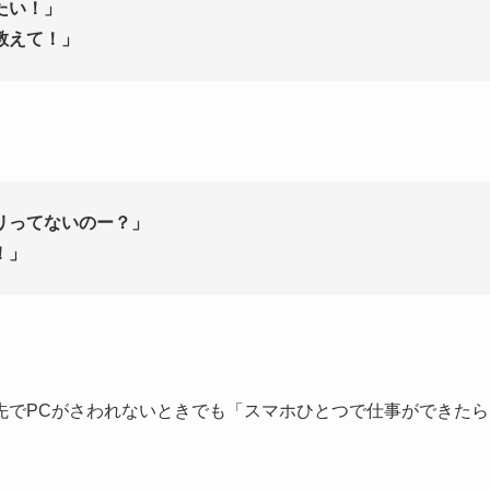
たい！」
教えて！」
リってないのー？」
！」
先でPCがさわれないときでも「スマホひとつで仕事ができたら