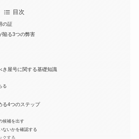
目次
用の証
が陥る3つの弊害
べき屋号に関する基礎知識
ちる
める4つのステップ
の候補を出す
ていないかを確認する
ックする