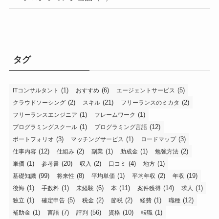
タグ
(1)
(6)
(5)
ITコンサルタント
おすすめ
エージェントサービス
(2)
(21)
(2)
クラウドソーシング
スキル
フリーランスのミカタ
(1)
(1)
フリーランスエンジニア
フレームワーク
(1)
(12)
プログラミングスクール
プログラミング言語
(3)
(1)
(3)
ポートフォリオ
マッチングサービス
ロードマップ
(12)
(2)
(1)
(1)
(2)
仕事内容
仕組み
副業
助成金
勉強方法
(1)
(20)
(2)
(4)
(1)
単価
参考書
収入
口コミ
地方
(99)
(8)
(1)
(2)
(19)
基礎知識
将来性
平均単価
平均年収
年収
(1)
(1)
(6)
(11)
(14)
(1)
後悔
手数料
未経験
本
案件獲得
求人
(1)
(5)
(2)
(2)
(1)
(12)
独立
確定申告
税金
節税
経費
職種
(1)
(7)
(56)
(10)
(1)
補助金
言語
評判
資格
転職