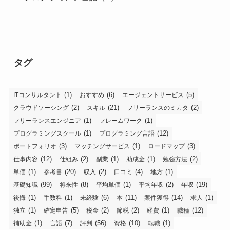
タグ
(1)
(6)
(5)
ITコンサルタント
おすすめ
エージェントサービス
(2)
(21)
(2)
クラウドソーシング
スキル
フリーランスのミカタ
(1)
(1)
フリーランスエンジニア
フレームワーク
(1)
(12)
プログラミングスクール
プログラミング言語
(3)
(1)
(3)
ポートフォリオ
マッチングサービス
ロードマップ
(12)
(2)
(1)
(1)
(2)
仕事内容
仕組み
副業
助成金
勉強方法
(1)
(20)
(2)
(4)
(1)
単価
参考書
収入
口コミ
地方
(99)
(8)
(1)
(2)
(19)
基礎知識
将来性
平均単価
平均年収
年収
(1)
(1)
(6)
(11)
(14)
(1)
後悔
手数料
未経験
本
案件獲得
求人
(1)
(5)
(2)
(2)
(1)
(12)
独立
確定申告
税金
節税
経費
職種
(1)
(7)
(56)
(10)
(1)
補助金
言語
評判
資格
転職