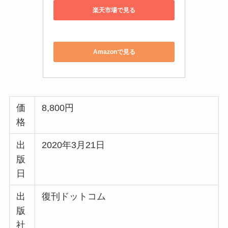
日
出
復刊ドットコム
版
社
著
ジェイ・フィールズ 、シェーン・ハービ
者
ー、マーティン・ファウラー
Rubyを使ったリファクタリングについて網羅的に
解説している本書。リファクタリングとは、ソー
スコードの内部構造を整理することです。
普段コードを書いていれば、打ち込んだコードが
適切に動かなかったり、今の動作をより良くした