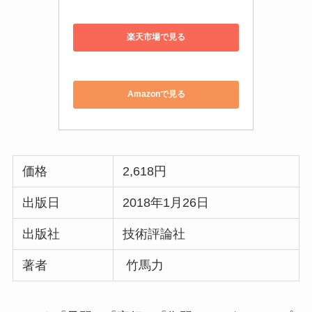
価格
2,618円
出版日
2018年1月26日
出版社
技術評論社
著者
竹馬力
Rubyを「予習」「実行」「復習」というステップ
で学ぶことが出来るRubyの初級本です。実際に、
プログラミングを行ったことがない方でも比較的
ハードルが低く読み進めることが出来る本です。
Rubyを扱うにあたってのインストールから解説さ