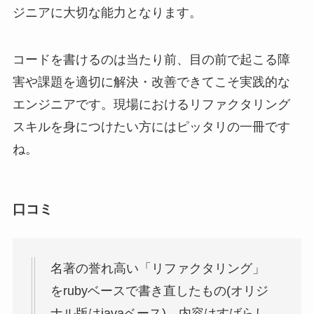
名著の誉れ高い「リファクタリング」
をrubyベースで書き直したもの(オリジ
ナル版はjavaベース)。内容はすばらし
く、リファクタリング自体については
もちろん、rubyの使いこなしに関して
も学ぶところが満載。リファクタリン
グの切り口の多くはオリジナル版と重
複するようだが、そのサンプルでは、
rubyでこそ可能と思われる高い抽象度
を追求している。
引用元：
amazon