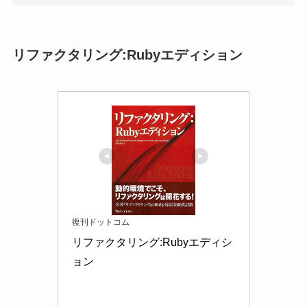
復刊ドットコム
リファクタリング:Rubyエディシ
ョン
楽天市場で見る
Amazonで見る
価
8,800円
格
出
2020年3月21日
版