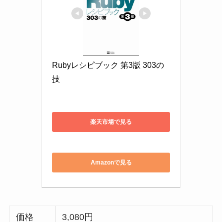
楽天市場で見る
Amazonで見る
価格
3,080円
出版日
2010年8月28日
出版社
ソフトバンククリエイティブ
著者
青木峰郎、後藤裕蔵、高橋征義
Rubyの開発者である、「まつもとゆきひろ」氏が
監修している本であり、Rubyの逆引き本としても