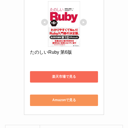
価格
2,574円
出版日
2019年3月18日
出版社
SBクリエイティブ
著者
高橋 征義、後藤裕蔵
「たのしいRuby」シリーズの第6版目となる本書。
初版から17年、改訂を重ね続けプログラミング学
習の定番参考書となっている書籍です。もちろん
第6版では、最新のバージョンに対応。プログラミ
ング初心者でも読み解けるようチュートリアルを
用意、基礎、クラス、実践とカテゴリーごとにわ