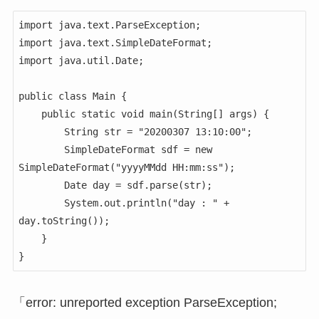
import java.text.ParseException;

import java.text.SimpleDateFormat;

import java.util.Date;

public class Main { 

    public static void main(String[] args) {

        String str = "20200307 13:10:00";

        SimpleDateFormat sdf = new 
SimpleDateFormat("yyyyMMdd HH:mm:ss");

        Date day = sdf.parse(str);

        System.out.println("day : " + 
day.toString());

    }

}
「error: unreported exception ParseException;