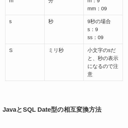
m
分
m：9
mm：09
s
秒
9秒の場合
s：9
ss：09
S
ミリ秒
小文字のsだ
と、秒の表示
になるので注
意
JavaとSQL Date型の相互変換方法