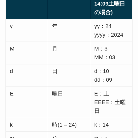
14:09土曜日
の場合)
y
年
yy：24
yyyy：2024
M
月
M：3
MM：03
d
日
d：10
dd：09
E
曜日
E：土
EEEE：土曜
日
k
時(1 – 24)
k：14