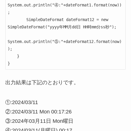
System.out.println("④:"+dateFormat1.format(now))
;

        SimpleDateFormat dateFormat12 = new 
SimpleDateFormat("yyyy年MM月dd日 HH時mm分ss秒");

System.out.println("⑤:"+dateFormat12.format(now)
);

    }

}
出力結果は下記のとおりです。
①:2024/03/11
②:2024/03/11 Mon 00:17:26
③:2024年03月11日 Mon曜日
④:2024/03/11(月曜日) 00:17