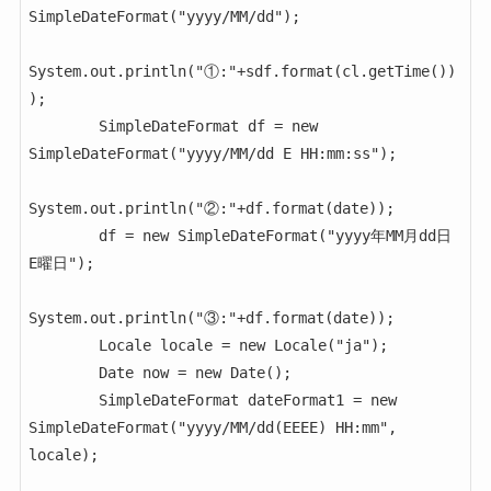
SimpleDateFormat("yyyy/MM/dd");

System.out.println("①:"+sdf.format(cl.getTime())
);

        SimpleDateFormat df = new 
SimpleDateFormat("yyyy/MM/dd E HH:mm:ss");

System.out.println("②:"+df.format(date));

        df = new SimpleDateFormat("yyyy年MM月dd日 
E曜日");

System.out.println("③:"+df.format(date));

        Locale locale = new Locale("ja");

        Date now = new Date();

        SimpleDateFormat dateFormat1 = new 
SimpleDateFormat("yyyy/MM/dd(EEEE) HH:mm", 
locale);
