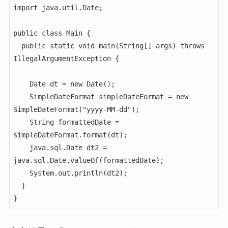
import java.util.Date;

public class Main {

  public static void main(String[] args) throws 
IllegalArgumentException {

    Date dt = new Date();

    SimpleDateFormat simpleDateFormat = new 
SimpleDateFormat("yyyy-MM-dd");

    String formattedDate = 
simpleDateFormat.format(dt);

    java.sql.Date dt2 = 
java.sql.Date.valueOf(formattedDate);

    System.out.println(dt2);

  }

}