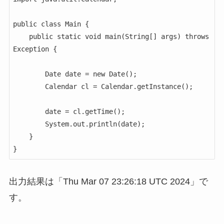
public class Main {

    public static void main(String[] args) throws 
Exception {

        Date date = new Date();

        Calendar cl = Calendar.getInstance();

        date = cl.getTime();

        System.out.println(date);

    }

}
出力結果は「Thu Mar 07 23:26:18 UTC 2024」で
す。