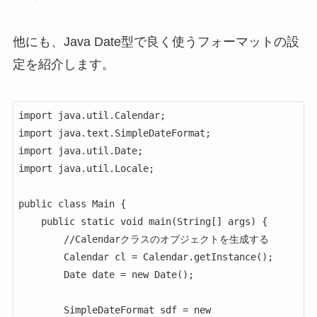
他にも、Java Date型で良く使うフォーマットの設
定を紹介します。
import java.util.Calendar;

import java.text.SimpleDateFormat;

import java.util.Date;

import java.util.Locale;

public class Main {

    public static void main(String[] args) {

        //Calendarクラスのオブジェクトを生成する

        Calendar cl = Calendar.getInstance();

        Date date = new Date();

        SimpleDateFormat sdf = new 