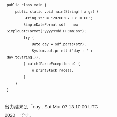
public class Main { 

    public static void main(String[] args) {

        String str = "20200307 13:10:00";

        SimpleDateFormat sdf = new 
SimpleDateFormat("yyyyMMdd HH:mm:ss");

        try {

            Date day = sdf.parse(str);

            System.out.println("day : " + 
day.toString());

        } catch(ParseException e) {

            e.printStackTrace();

        }

    }

}
出力結果は「day : Sat Mar 07 13:10:00 UTC
2020」です。