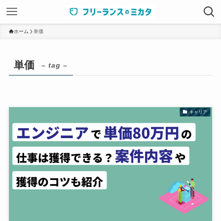
ホーム
単価
単価
– tag –
キャリア