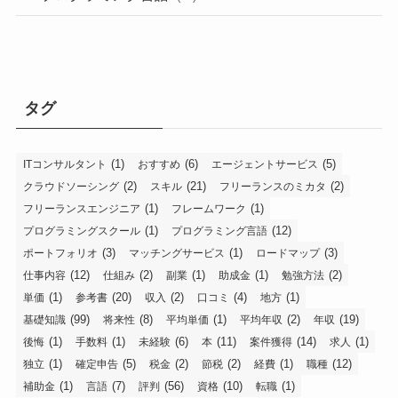
タグ
(1)
(6)
(5)
ITコンサルタント
おすすめ
エージェントサービス
(2)
(21)
(2)
クラウドソーシング
スキル
フリーランスのミカタ
(1)
(1)
フリーランスエンジニア
フレームワーク
(1)
(12)
プログラミングスクール
プログラミング言語
(3)
(1)
(3)
ポートフォリオ
マッチングサービス
ロードマップ
(12)
(2)
(1)
(1)
(2)
仕事内容
仕組み
副業
助成金
勉強方法
(1)
(20)
(2)
(4)
(1)
単価
参考書
収入
口コミ
地方
(99)
(8)
(1)
(2)
(19)
基礎知識
将来性
平均単価
平均年収
年収
(1)
(1)
(6)
(11)
(14)
(1)
後悔
手数料
未経験
本
案件獲得
求人
(1)
(5)
(2)
(2)
(1)
(12)
独立
確定申告
税金
節税
経費
職種
(1)
(7)
(56)
(10)
(1)
補助金
言語
評判
資格
転職