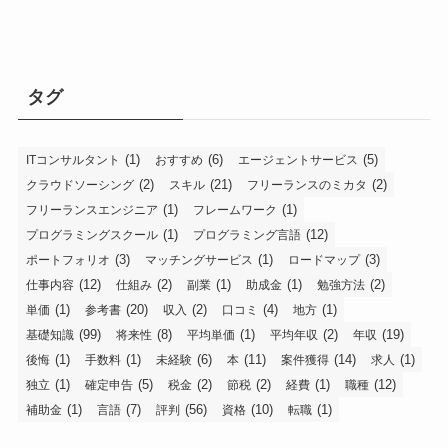
タグ
(1)
(6)
(5)
ITコンサルタント
おすすめ
エージェントサービス
(2)
(21)
(2)
クラウドソーシング
スキル
フリーランスのミカタ
(1)
(1)
フリーランスエンジニア
フレームワーク
(1)
(12)
プログラミングスクール
プログラミング言語
(3)
(1)
(3)
ポートフォリオ
マッチングサービス
ロードマップ
(12)
(2)
(1)
(1)
(2)
仕事内容
仕組み
副業
助成金
勉強方法
(1)
(20)
(2)
(4)
(1)
単価
参考書
収入
口コミ
地方
(99)
(8)
(1)
(2)
(19)
基礎知識
将来性
平均単価
平均年収
年収
(1)
(1)
(6)
(11)
(14)
(1)
後悔
手数料
未経験
本
案件獲得
求人
(1)
(5)
(2)
(2)
(1)
(12)
独立
確定申告
税金
節税
経費
職種
(1)
(7)
(56)
(10)
(1)
補助金
言語
評判
資格
転職