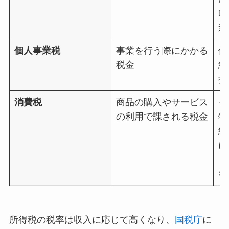
町
森
個人事業税
事業を行う際にかかる
個
税金
経
控
消費税
商品の購入やサービス
イ
の利用で課される税金
特
納
に
（
×
所得税の税率は収入に応じて高くなり、
国税庁
に