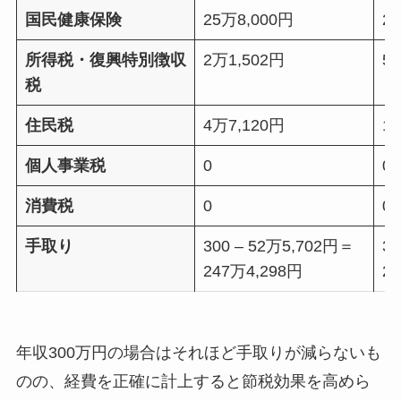
国民健康保険
25万8,000円
2
所得税・復興特別徴収
2万1,502円
5
税
住民税
4万7,120円
1
個人事業税
0
0
消費税
0
0
手取り
300 – 52万5,702円＝
30
247万4,298円
2
年収300万円の場合はそれほど手取りが減らないも
のの、経費を正確に計上すると節税効果を高めら