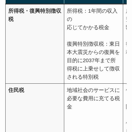
所得税・復興特別徴収
所得税：1年間の収入
所
税
の
費
応じてかかる税金
額
復興特別徴収税：東日
復
本大震災からの復興を
税
目的に2037年まで所
得税に上乗せして徴収
される特別税
住民税
地域社会のサービスに
住
必要な費用に充てる税
（
金
除
住
府