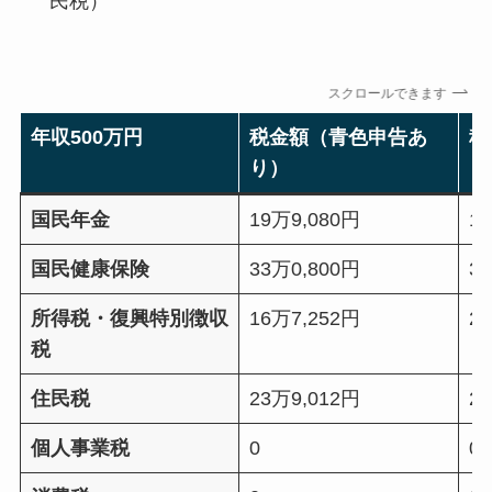
民税）
スクロールできます
年収500万円
税金額（青色申告あ
税
り）
し
国民年金
19万9,080円
1
国民健康保険
33万0,800円
3
所得税・復興特別徴収
16万7,252円
2
税
住民税
23万9,012円
2
個人事業税
0
0