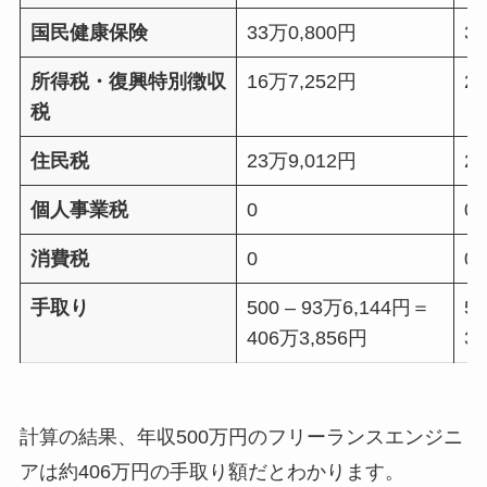
国民健康保険
33万0,800円
3
所得税・復興特別徴収
16万7,252円
2
税
住民税
23万9,012円
2
個人事業税
0
0
消費税
0
0
手取り
500 – 93万6,144円＝
50
406万3,856円
3
計算の結果、年収500万円のフリーランスエンジニ
アは約406万円の手取り額だとわかります。