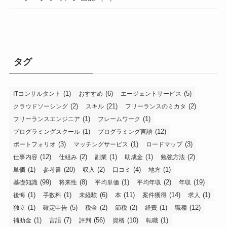
タグ
(1)
(6)
(5)
ITコンサルタント
おすすめ
エージェントサービス
(2)
(21)
(2)
クラウドソーシング
スキル
フリーランスのミカタ
(1)
(1)
フリーランスエンジニア
フレームワーク
(1)
(12)
プログラミングスクール
プログラミング言語
(3)
(1)
(3)
ポートフォリオ
マッチングサービス
ロードマップ
(12)
(2)
(1)
(1)
(2)
仕事内容
仕組み
副業
助成金
勉強方法
(1)
(20)
(2)
(4)
(1)
単価
参考書
収入
口コミ
地方
(99)
(8)
(1)
(2)
(19)
基礎知識
将来性
平均単価
平均年収
年収
(1)
(1)
(6)
(11)
(14)
(1)
後悔
手数料
未経験
本
案件獲得
求人
(1)
(5)
(2)
(2)
(1)
(12)
独立
確定申告
税金
節税
経費
職種
(1)
(7)
(56)
(10)
(1)
補助金
言語
評判
資格
転職